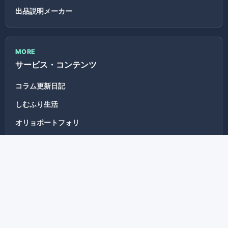
出品説明メーカー
MORE
サービス・コンテンツ
コラム更新日記
しむふり生活
オリョポートフォリ
パドトク
せっかくチェックイン
Webシステムの修理・改修・保守
せっかくカード
スーパー待ち時間ゲーム